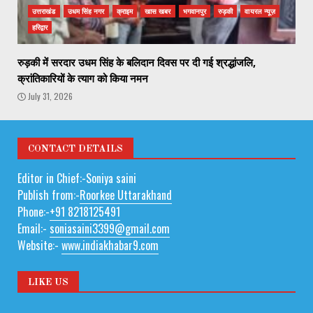
उत्तराखंड
उधम सिंह नगर
क्राइम
खास खबर
भगवानपुर
रुड़की
वायरल न्यूज़
हरिद्वार
रुड़की में सरदार उधम सिंह के बलिदान दिवस पर दी गई श्रद्धांजलि,
क्रांतिकारियों के त्याग को किया नमन
July 31, 2026
CONTACT DETAILS
Editor in Chief:-Soniya saini
Publish from:-
Roorkee Uttarakhand
Phone:-
+91 8218125491
Email:-
soniasaini3399@gmail.com
Website:-
www.indiakhabar9.com
LIKE US