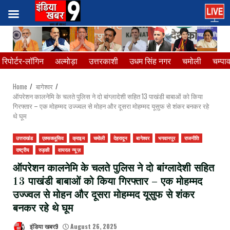
Skip
to
content
रिपोर्टर-लॉगिन
अल्मोड़ा
उत्तरकाशी
उधम सिंह नगर
चमोली
चम्पा
Home
बागेश्वर
ऑपरेशन कालनेमि के चलते पुलिस ने दो बांग्लादेशी सहित 13 पाखंडी बाबाओं को किया
गिरफ्तार – एक मोहम्मद उज्ज्वल से मोहन और दूसरा मोहम्मद यूसुफ से शंकर बनकर रहे
थे घूम
उत्तराखंड
एक्सक्लूसिव
क्राइम
चमोली
देहरादून
बागेश्वर
भगवानपुर
राजनीति
राष्ट्रीय
रुड़की
वायरल न्यूज़
ऑपरेशन कालनेमि के चलते पुलिस ने दो बांग्लादेशी सहित
13 पाखंडी बाबाओं को किया गिरफ्तार – एक मोहम्मद
उज्ज्वल से मोहन और दूसरा मोहम्मद यूसुफ से शंकर
बनकर रहे थे घूम
इंडिया खबर9
August 26, 2025