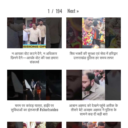
Next
»
1
/
194
न आपका वोट कटने देंगे, न अधिकार
शिव भक्तों की सुरक्षा एवं सेवा में हरिद्वार
छिनने देंगे—आपके वोट की रक्षा हमारा
उत्तराखंड पुलिस हर समय तत्पर
संकल्प!
चरम पर कांवड़ यात्रा, हाईवे पर
आबान अहमद को देखने पहुंचे अतीक के
सुविधाओं का इंतजार# #shortsvideo
तीसरे बेटे अजहम अहमद ने पुलिस के
सामने कह दी बड़ी बात