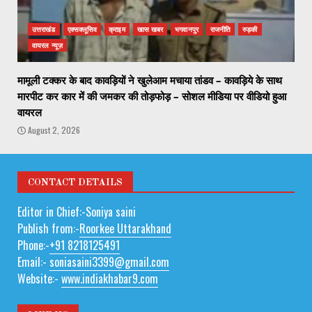
उत्तराखंड
एक्सक्लूसिव
क्राइम
खास खबर
भगवानपुर
राजनीति
रुड़की
वायरल न्यूज़
मामूली टक्कर के बाद कावड़ियों ने खुलेआम मचाया तांडव – कावड़िये के साथ
मारपीट कर कार में की जमकर की तोड़फोड़ – सोशल मीडिया पर वीडियो हुआ
वायरल
August 2, 2026
CONTACT DETAILS
Editor in Chief:-Soniya saini
Publish from:-
Roorkee Uttarakhand
Phone:-
+91 8218125491
Email:-
soniasaini3399@gmail.com
Website:-
www.indiakhabar9.com