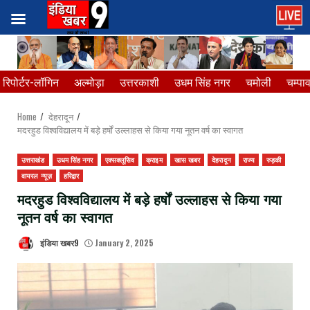
Skip
to
content
रिपोर्टर-लॉगिन
अल्मोड़ा
उत्तरकाशी
उधम सिंह नगर
चमोली
चम्पा
Home
देहरादून
मदरहुड विश्वविद्यालय में बड़े हर्षों उल्लाहस से किया गया नूतन वर्ष का स्वागत
उत्तराखंड
उधम सिंह नगर
एक्सक्लूसिव
क्राइम
खास खबर
देहरादून
राज्य
रुड़की
वायरल न्यूज़
हरिद्वार
मदरहुड विश्वविद्यालय में बड़े हर्षों उल्लाहस से किया गया
नूतन वर्ष का स्वागत
इंडिया खबर9
January 2, 2025